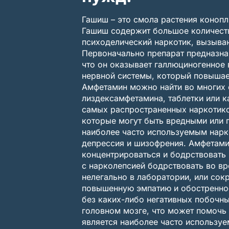
Гашиш – это смола растения конопл
Гашиш содержит большое количеств
психоделический наркотик, вызыва
Первоначально препарат предназнач
что он оказывает галлюциногенное
нервной системы, который повышает
Амфетамин можно найти во многих 
лиздексамфетамина, таблетки или 
самых распространенных наркотико
которые могут быть вредными или 
наиболее часто используемым нарк
депрессия и шизофрения. Амфетами
концентрироваться и бодрствовать 
с нарколепсией бодрствовать во в
нелегально в лаборатории, или со
повышенную эмпатию и обостренное
без каких-либо негативных побочны
головном мозге, что может помочь 
является наиболее часто использу