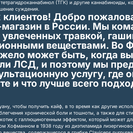
 тетрагидроканнабинол (ТГК) и другие каннабиноиды, к
дшение суждения.
клиентов! Добро пожалова
-магазин в России. Мы ком
 увлеченных травкой, гаш
ионными веществами. Во 
жело может быть, когда вы
или ЛСД, и поэтому мы пре
льтационную услугу, где о
ете и что лучше всего подхо
ну, чтобы получить кайф, в то время как другие испол
блегчения хронической боли и тошноты, а также для с
котик с галлюциногенным эффектом, который может дли
ом Хофманном в 1938 году из диэтиламида лизергиново
о вещества, содержащегося в грибке Claviceps purpurea