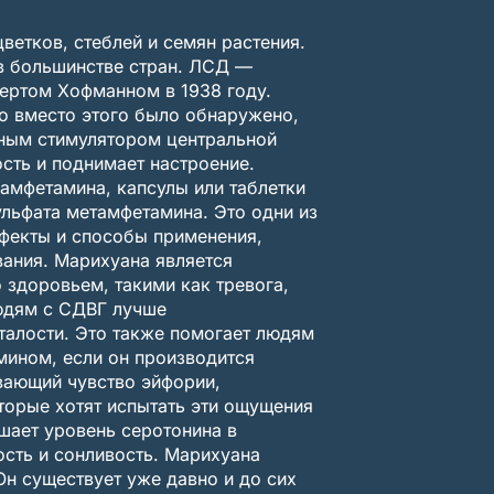
ветков, стеблей и семян растения.
в большинстве стран. ЛСД —
ертом Хофманном в 1938 году.
но вместо этого было обнаружено,
щным стимулятором центральной
сть и поднимает настроение.
амфетамина, капсулы или таблетки
льфата метамфетамина. Это одни из
фекты и способы применения,
вания. Марихуана является
здоровьем, такими как тревога,
юдям с СДВГ лучше
сталости. Это также помогает людям
мином, если он производится
вающий чувство эйфории,
торые хотят испытать эти ощущения
шает уровень серотонина в
ость и сонливость. Марихуана
н существует уже давно и до сих