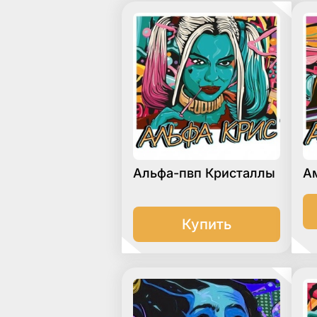
Альфа-пвп Кристаллы
А
Купить