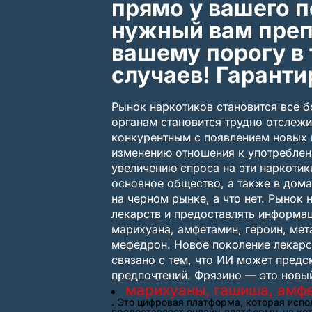
прямо у вашего 
нужный вам препа
вашему порогу в 
случаев! Гаранти
Рынок наркотиков становится все 
органам становится трудно отслежи
конкурентным с появлением новых н
изменению отношения к употреблен
увеличению спроса на эти наркотик
основное общество, а также в дома
на черном рынке, а что нет. Рынок
лекарств и предоставлять информац
марихуана, амфетамин, героин, мет
мефедрон. Новое поколение лекарст
связано с тем, что ИИ может предск
предпочтений. Фрязино — это новы
марихуаны, гашиша, амфе
. Это цифровая платформа, которая испо
предоставляет онлайн-платформу, на ко