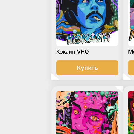
Кокаин VHQ
М
Купить