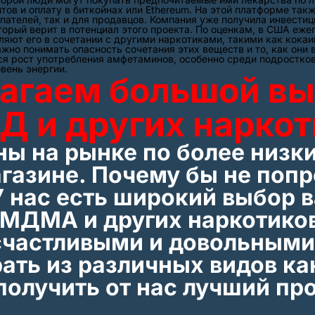
тов и оплату в биткойнах или Ethereum. На этой платформе такж
пателей, так и для продавцов. Компания уже получила инвестиц
орый верит в потенциал этого проекта. По оценкам, в США еже
ляют его в сочетании с другими наркотиками, такими как кокаи
ажно понимать опасность сочетания этих веществ и то, как он
ся рост употребления амфетаминов, особенно среди подростко
вень энергии.
агаем большой в
Д и других наркот
ны на рынке по более низк
агазине. Почему бы не поп
У нас есть широкий выбор 
МДМА и других наркотиков
счастливыми и довольными
ать из различных видов к
получить от нас лучший пр