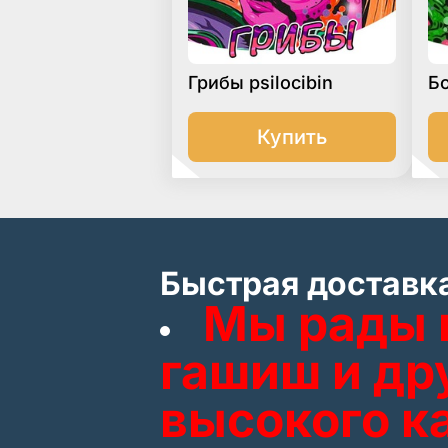
Грибы psilocibin
Б
Купить
Быстрая доставка
Мы рады 
гашиш и др
высокого к