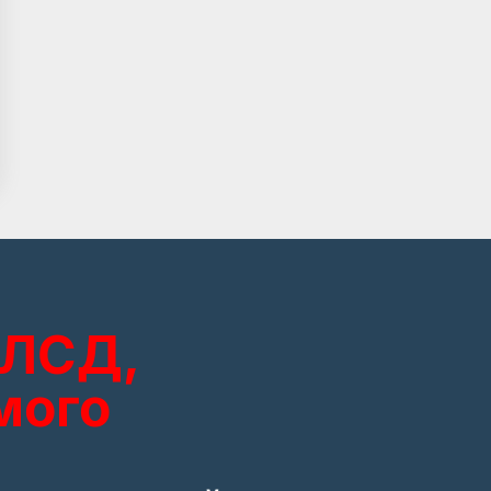
 ЛСД,
мого