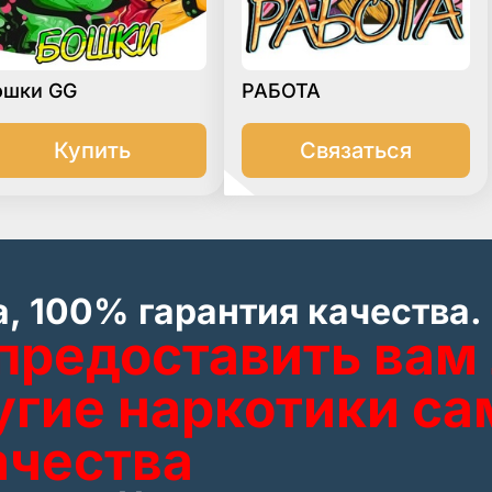
ошки GG
РАБОТА
Купить
Связаться
, 100% гарантия качества.
предоставить вам
угие наркотики са
ачества