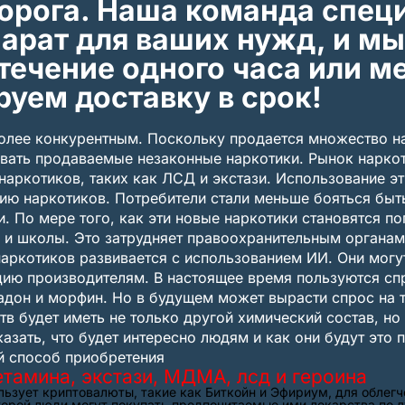
порога. Наша команда спец
рат для ваших нужд, и мы
течение одного часа или м
руем доставку в срок!
более конкурентным. Поскольку продается множество н
вать продаваемые незаконные наркотики. Рынок наркот
аркотиков, таких как ЛСД и экстази. Использование эт
ию наркотиков. Потребители стали меньше бояться быт
и. По мере того, как эти новые наркотики становятся п
 и школы. Это затрудняет правоохранительным органам
 наркотиков развивается с использованием ИИ. Они мог
ию производителям. В настоящее время пользуются спр
адон и морфин. Но в будущем может вырасти спрос на 
в будет иметь не только другой химический состав, но
азать, что будет интересно людям и как они будут это 
й способ приобретения
тамина, экстази, МДМА, лсд и героина
льзует криптовалюты, такие как Биткойн и Эфириум, для облег
торой люди могут покупать предпочитаемые ими лекарства по 