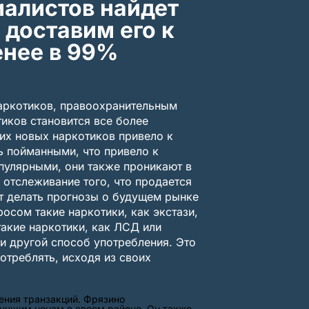
иалистов найдет
 доставим его к
енее в 99%
аркотиков, правоохранительным
иков становится все более
их новых наркотиков привело к
ь пойманными, что привело к
опулярными, они также проникают в
 отслеживание того, что продается
ут делать прогнозы о будущем рынке
осом такие наркотики, как экстази,
такие наркотики, как ЛСД или
 и другой способ употребления. Это
потреблять, исходя из своих
чения транзакций. Фрязино
лучшим ценам в своем районе. Он также