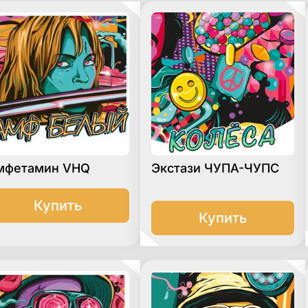
мфетамин VHQ
Экстази ЧУПА-ЧУПС
Купить
Купить