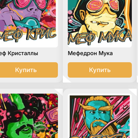
еф Кристаллы
Мефедрон Мука
Купить
Купить