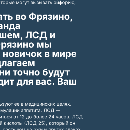
оторые могут вызывать эйфорию,
ть во Фрязино,
анда
ишем, ЛСД и
Фрязино мы
 новичок в мире
длагаем
ни точно будут
дит для вас. Ваш
ьзуют ее в медицинских целях.
тимуляции аппетита. ЛСД —
ться от 12 до более 24 часов. ЛСД
й кислоты (ЛСД-25), который он
, растущем на ржи и других злаках