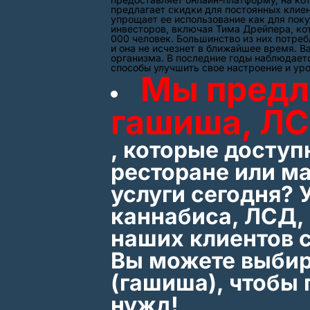
предлагает скидки для постоянных клиен
упрощает ее использование как для поку
инвесторов, включая Тима Дрейпера, кот
000 человек. Большинство из них потреб
и она не исчезнет в ближайшее время. В
организма. В последние годы наблюдает
способы улучшить свое настроение и уро
Мы предл
гашиша, ЛС
, которые доступ
ресторане или м
услуги сегодня? 
каннабиса, ЛСД, 
наших клиентов 
Вы можете выбир
(гашиша), чтобы 
нужд!