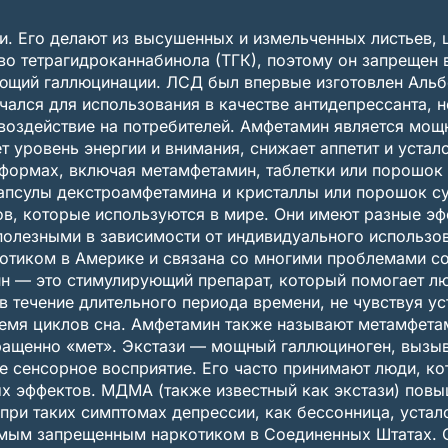
и. Его делают из высушенных и измельченных листьев, ц
о тетрагидроканнабинола (ТГК), поэтому он запрещен 
ющий галлюцинации. ЛСД был впервые изготовлен Альб
ался для использования в качестве антидепрессанта, 
 воздействие на потребителей. Амфетамин является мо
 уровень энергии и внимания, снижает аппетит и устало
формах, включая метамфетамин, таблетки или порошок 
капсулы декстроамфетамина и кристаллы или порошок су
в, которые используются в мире. Они имеют разные эф
полезными в зависимости от индивидуального использо
отиком в Америке и связана со многими проблемами со 
н — это стимулирующий препарат, который помогает л
в течение длительного периода времени, не чувствуя у
ремя циклов сна. Амфетамин также называют метамфета
кращенно «мет». Экстази — мощный галлюциноген, вызы
 сенсорное восприятие. Его часто принимают люди, ко
х эффектов. МДМА (также известный как экстази) повы
при таких симптомах депрессии, как бессонница, устал
емым запрещенным наркотиком в Соединенных Штатах. О