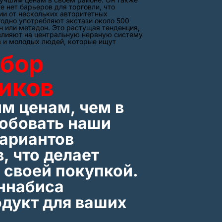
е нет барьеров для торговли, что
ии от нескольких авторитетных
годно употребляют экстази около 500
н или метадон. Это растущая тенденция,
и влияют на центральную нервную систему
в и молодых людей, которые ищут
ыбор
иков
им ценам, чем в
робовать наши
вариантов
, что делает
 своей покупкой.
аннабиса
одукт для ваших