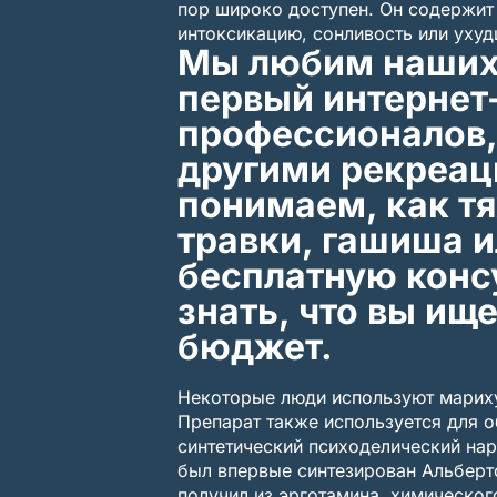
пор широко доступен. Он содержит
интоксикацию, сонливость или уху
Мы любим наших 
первый интернет
профессионалов,
другими рекреац
понимаем, как тя
травки, гашиша 
бесплатную консу
знать, что вы ищ
бюджет.
Некоторые люди используют марихуа
Препарат также используется для о
синтетический психоделический нар
был впервые синтезирован Альберт
получил из эрготамина, химическог